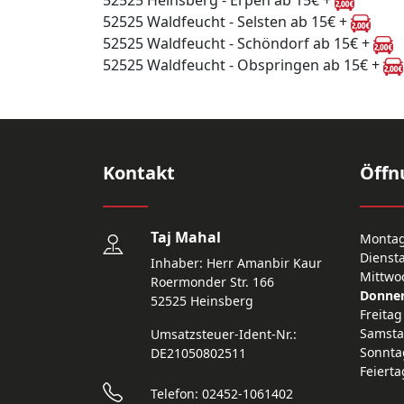
52525 Heinsberg - Erpen ab 15€ +
52525 Waldfeucht - Selsten ab 15€ +
52525 Waldfeucht - Schöndorf ab 15€ +
52525 Waldfeucht - Obspringen ab 15€ +
Kontakt
Öffn
Taj Mahal
Monta
Dienst
Inhaber: Herr Amanbir Kaur
Mittwo
Roermonder Str. 166
Donner
52525 Heinsberg
Freitag
Samst
Umsatzsteuer-Ident-Nr.:
Sonnta
DE21050802511
Feierta
Telefon: 02452-1061402