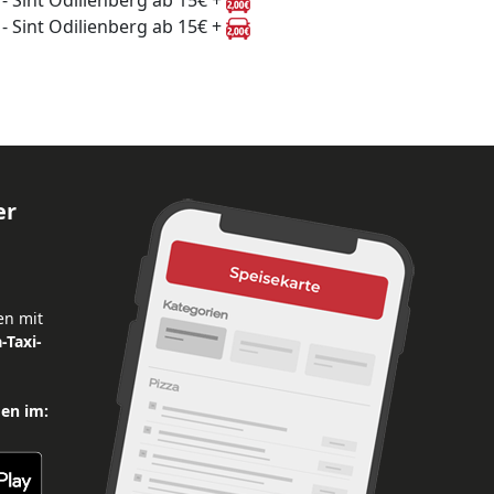
 - Sint Odilienberg ab 15€ +
 - Sint Odilienberg ab 15€ +
er
en mit
-Taxi-
den im: