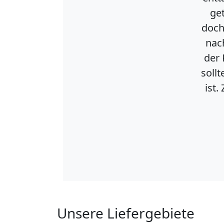
getä
doch v
nach 
der P
sollte
ist. 
Unsere Liefergebiete