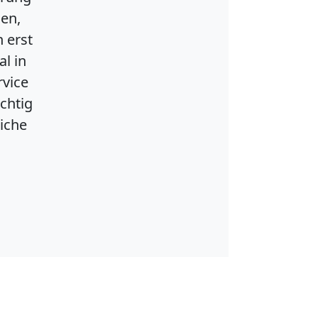
n,
erst
 in
ice
htig
che