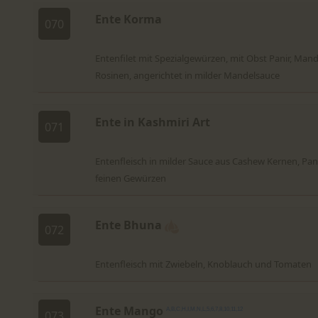
Ente Korma
070
Entenfilet mit Spezialgewürzen, mit Obst Panir, Man
Rosinen, angerichtet in milder Mandelsauce
Ente in Kashmiri Art
071
Entenfleisch in milder Sauce aus Cashew Kernen, Pan
feinen Gewürzen
Ente Bhuna
072
Entenfleisch mit Zwiebeln, Knoblauch und Tomaten
Ente Mango
A,B,C,H,I,M,N,L,5,6,7,8,10,11,12
073