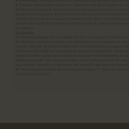
A
: Glutenhaltiges Getreide (Weizen)
B
: Krebstiere und daraus gewonnene Erzeu
E
: Erdnüsse und Erdnusserzeugnisse
F
: Sojabohnen und Sojaerzeugnisse
G
: M
Schalenfruchterzeugnisse (Mandeln)
I
: Sesam und Sesamerzeugnisse
J
: Seller
gewonnene Erzeugnisse
L
: Sesamsamen und daraus gewonnene Erzeugnisse
10mg/kg oder 10mg/l als insgesamt vorhandenes SO2, die für verzehrfertige ode
Zustand zurückgeführte Erzegnisse zu berechnen sind
O
: Lupinen und daraus 
Erzeugnisse
Zusatzstoffe:
1
: enthält glutenhaltiges Getreide (enthält Weizen) - Erzeugnisse
2
: enthält Krebs
4
: enthält Fisch und Fischerzeugnisse
5
: enthält Erdnüsse /-Erzeugnisse
6
: enth
(einschl. LAKTOSE)
8
: enthält Schalenfrüchte und Schalenfruchterzeugnisse (M
Erzeugnisse
10
: enthält Senf und daraus gewonnene Erzeugnisse
11
: enthält S
Sulfide
13
: enthält Lupinen und Erzeugnisse daraus
14
: enthält Weichtiere und 
enthält Aspartam
D*
: Kann bei übermässigem Verzeht abführend wirken
E*
: enth
oder stillende Frauen nicht empfohlen
H*
: Mit Farbstoff
I*
: Mit Konservierungsstof
M*
: Mit Antioxidationsmittel
N
: Mit Geschmacksverstärker
***
: Stoffe oder Erzeug
Keine Haftung für Fehler!