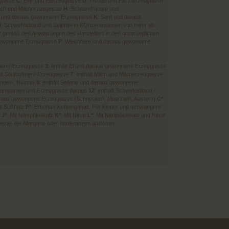
gnisse
C
: Eier und Eierzeugnisse
D
: Fische und Fischerzeugnisse
ilch und Milcherzeugnisse
H
: Schalenfrüchte und
ie und daruas gewonnene Erzeugnisse
K
: Senf und daraus
M
: Schwefeldioxid und Sulphite in KOnzentrationen von mehr als
r gemäß den Anweisungen des Herstellers in den ursprünglichen
gewonnene Erzeugnisse
P
: Weichtiere und daraus gewonnene
tiere/-Erzeugnisse
3
: enthält Ei und daraus gewonnene Erzeugnisse
ält Sojabohnen/-Erzeugnisse
7
: enthält Milch und Milcherzeugnisse
andeln, Nüsse)
9
: enthält Sellerie und daraus gewonnene
esamsamen und Erzeugnisse daraus
12
: enthält Schwefeldioxid /
daraus gewonnene Erzeugnisse (Schnecken, Muscheln, Austern)
C*
:
ält Süßholz
F*
: Erhöhter Koffeingehalt. Für Kinder und schwangere
f
J*
: Mit Nitritpökelsalz
K*
: Mit Nitrat
L*
: Mit Nitritpökelsalz und Nitrat
nisse, die Allergene oder Intoleranzen auslösen