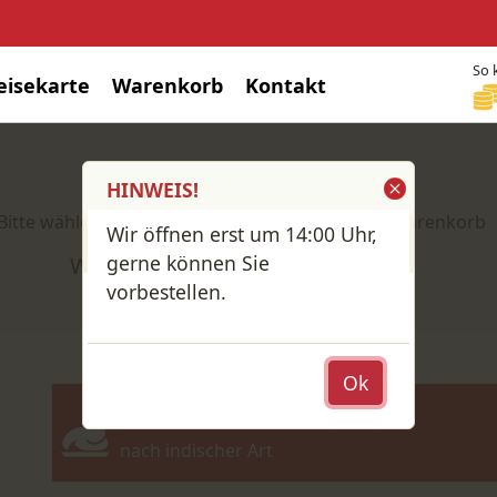
So 
eisekarte
Warenkorb
Kontakt
Shop / Speisekarte
HINWEIS!
Bitte wähle deine Produkte und lege sie in den Warenkorb
Wir öffnen erst um 14:00 Uhr,
gerne können Sie
Wähle: Abholung oder Lieferung?
vorbestellen.
Ok
Enten Spezialitäten
nach indischer Art