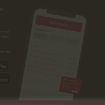
er
en mit
-Taxi-
den im:
© 2026 Pizza-Taxi-24.de &Taxi-Dinner.de