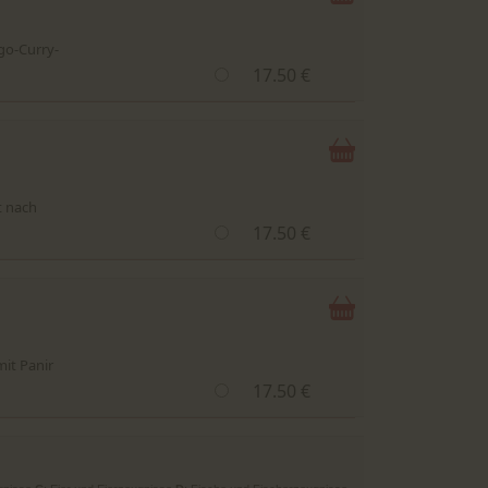
go-Curry-
17.50 €
t nach
17.50 €
mit Panir
17.50 €