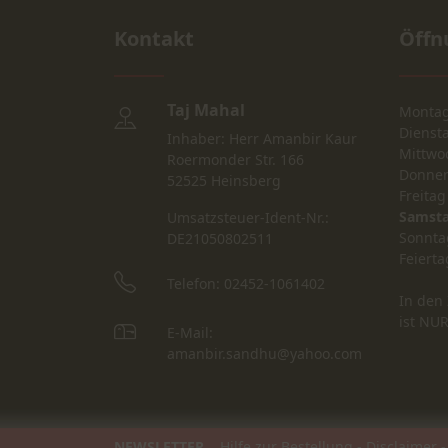
Kontakt
Öffn
Taj Mahal
Monta
Dienst
Inhaber: Herr Amanbir Kaur
Mittwo
Roermonder Str. 166
Donner
52525 Heinsberg
Freitag
Samst
Umsatzsteuer-Ident-Nr.:
Sonnta
DE21050802511
Feierta
Telefon: 02452-1061402
In den 
ist NU
E-Mail:
amanbir.sandhu@yahoo.com
NEWSLETTER
Hilfe zur Bestellung
-
Disclaimer